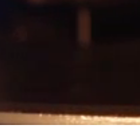
Ihr Verleih für professionelle
Videotechnik.
Wir verfügen über 20 Jahre
Erfahrung und unser Team
stellt sich mit großer
Sachkompetenz jeder